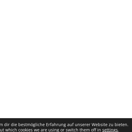
 dir die bestmögliche Erfahrung auf unserer Website zu bieten.
ut which cookies we are using or switch them off in
settings
.