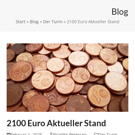
Skip
Open
Close
Wir für St. Bartholomäus e.V.
Blog
to
mobile
mobile
content
Start
»
Blog
»
Der Turm
»
2100 Euro Aktueller Stand
menu
menu
2100 Euro Aktueller Stand
Februar 1, 2025
Brigitte Petersen
Der Turm